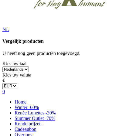
NL
Vergelijk producten
U heeft nog geen producten toegevoegd.
Kies uw taal
Kies uw valuta
€
0
Home
Winter -60%
Renée Lunettes -30%
Summer Outlet -70%
Ronde prijzen
Cadeaubon
Over ons