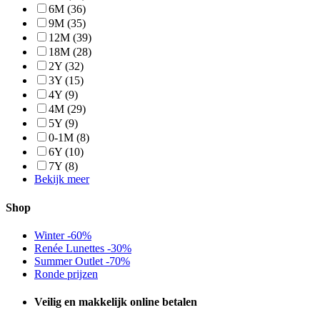
6M
(36)
9M
(35)
12M
(39)
18M
(28)
2Y
(32)
3Y
(15)
4Y
(9)
4M
(29)
5Y
(9)
0-1M
(8)
6Y
(10)
7Y
(8)
Bekijk meer
Shop
Winter -60%
Renée Lunettes -30%
Summer Outlet -70%
Ronde prijzen
Veilig en makkelijk online betalen