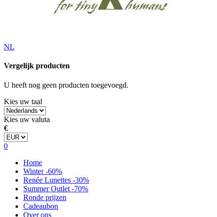
NL
Vergelijk producten
U heeft nog geen producten toegevoegd.
Kies uw taal
Kies uw valuta
€
0
Home
Winter -60%
Renée Lunettes -30%
Summer Outlet -70%
Ronde prijzen
Cadeaubon
Over ons