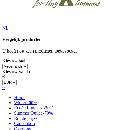
NL
Vergelijk producten
U heeft nog geen producten toegevoegd.
Kies uw taal
Kies uw valuta
€
0
Home
Winter -60%
Renée Lunettes -30%
Summer Outlet -70%
Ronde prijzen
Cadeaubon
Over ons