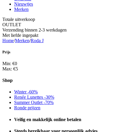
Nieuwtjes
Merken
Totale uitverkoop
OUTLET
Verzending binnen 2-3 werkdagen
Met liefde ingepakt
Home
/
Merken
/
Roda J
Prijs
Min: €
0
Max: €
5
Shop
Winter -60%
Renée Lunettes -30%
Summer Outlet -70%
Ronde prijzen
Veilig en makkelijk online betalen
Steeds bereikbaar voor persoonlijk advies