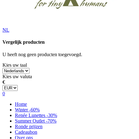
NL
Vergelijk producten
U heeft nog geen producten toegevoegd.
Kies uw taal
Kies uw valuta
€
0
Home
Winter -60%
Renée Lunettes -30%
Summer Outlet -70%
Ronde prijzen
Cadeaubon
Over ons