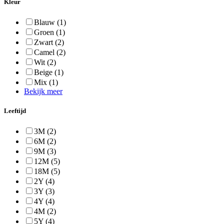
Kleur
Blauw
(1)
Groen
(1)
Zwart
(2)
Camel
(2)
Wit
(2)
Beige
(1)
Mix
(1)
Bekijk meer
Leeftijd
3M
(2)
6M
(2)
9M
(3)
12M
(5)
18M
(5)
2Y
(4)
3Y
(3)
4Y
(4)
4M
(2)
5Y
(4)