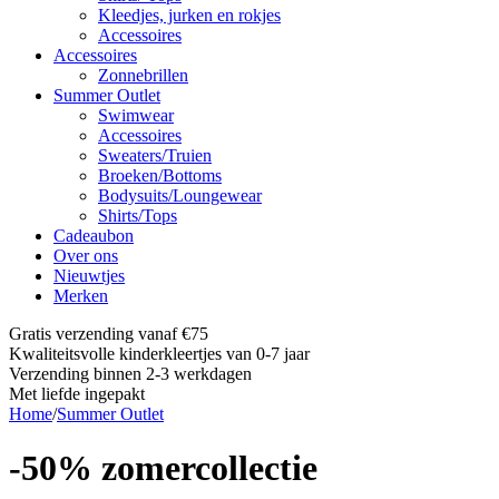
Kleedjes, jurken en rokjes
Accessoires
Accessoires
Zonnebrillen
Summer Outlet
Swimwear
Accessoires
Sweaters/Truien
Broeken/Bottoms
Bodysuits/Loungewear
Shirts/Tops
Cadeaubon
Over ons
Nieuwtjes
Merken
Gratis verzending vanaf €75
Kwaliteitsvolle kinderkleertjes van 0-7 jaar
Verzending binnen 2-3 werkdagen
Met liefde ingepakt
Home
/
Summer Outlet
-50% zomercollectie