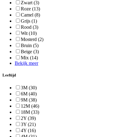
Zwart
(3)
Roze
(13)
Camel
(8)
Grijs
(1)
Rood
(3)
Wit
(10)
Mosterd
(2)
Bruin
(5)
Beige
(3)
Mix
(14)
Bekijk meer
Leeftijd
3M
(30)
6M
(40)
9M
(38)
12M
(46)
18M
(33)
2Y
(39)
3Y
(21)
4Y
(16)
4M
(31)