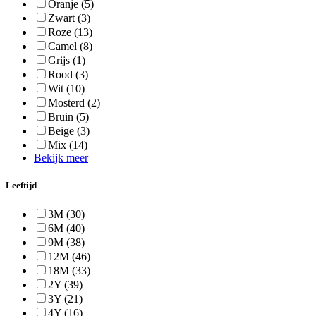
Oranje
(5)
Zwart
(3)
Roze
(13)
Camel
(8)
Grijs
(1)
Rood
(3)
Wit
(10)
Mosterd
(2)
Bruin
(5)
Beige
(3)
Mix
(14)
Bekijk meer
Leeftijd
3M
(30)
6M
(40)
9M
(38)
12M
(46)
18M
(33)
2Y
(39)
3Y
(21)
4Y
(16)