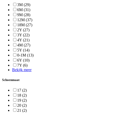
3M
(29)
6M
(31)
9M
(28)
12M
(37)
18M
(27)
2Y
(27)
3Y
(22)
4Y
(21)
4M
(27)
5Y
(14)
0-1M
(13)
6Y
(10)
7Y
(6)
Bekijk meer
Schoenmaat
17
(2)
18
(2)
19
(2)
20
(2)
21
(2)