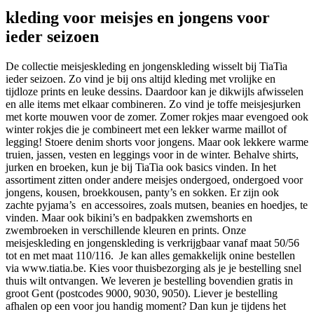
kleding voor meisjes en jongens voor
ieder seizoen
De collectie meisjeskleding en jongenskleding wisselt bij TiaTia
ieder seizoen. Zo vind je bij ons altijd kleding met vrolijke en
tijdloze prints en leuke dessins. Daardoor kan je dikwijls afwisselen
en alle items met elkaar combineren. Zo vind je toffe meisjesjurken
met korte mouwen voor de zomer. Zomer rokjes maar evengoed ook
winter rokjes die je combineert met een lekker warme maillot of
legging! Stoere denim shorts voor jongens. Maar ook lekkere warme
truien, jassen, vesten en leggings voor in de winter. Behalve shirts,
jurken en broeken, kun je bij TiaTia ook basics vinden. In het
assortiment zitten onder andere meisjes ondergoed, ondergoed voor
jongens, kousen, broekkousen, panty’s en sokken. Er zijn ook
zachte pyjama’s en accessoires, zoals mutsen, beanies en hoedjes, te
vinden. Maar ook bikini’s en badpakken zwemshorts en
zwembroeken in verschillende kleuren en prints. Onze
meisjeskleding en jongenskleding is verkrijgbaar vanaf maat 50/56
tot en met maat 110/116. Je kan alles gemakkelijk onine bestellen
via www.tiatia.be. Kies voor thuisbezorging als je je bestelling snel
thuis wilt ontvangen. We leveren je bestelling bovendien gratis in
groot Gent (postcodes 9000, 9030, 9050). Liever je bestelling
afhalen op een voor jou handig moment? Dan kun je tijdens het