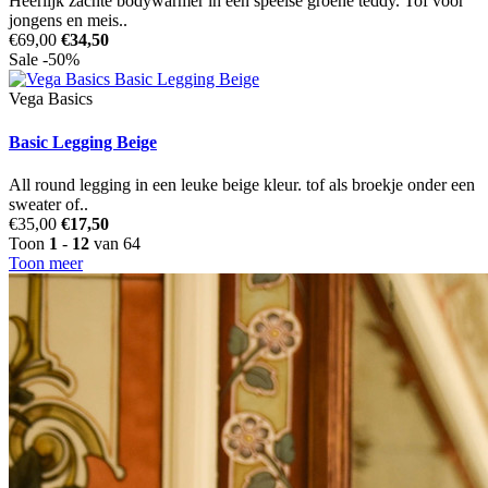
Heerlijk zachte bodywarmer in een speelse groene teddy. Tof voor
jongens en meis..
€69,00
€34,50
Sale -50%
Vega Basics
Basic Legging Beige
All round legging in een leuke beige kleur. tof als broekje onder een
sweater of..
€35,00
€17,50
Toon
1
-
12
van 64
Toon meer