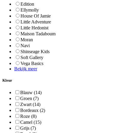
Edition
Ellymolly
House Of Jamie
Little Adventure
Little Hedonist
Maison Tadaboum
Moran
Navi
Shinseage Kids
Soft Gallery
Vega Basics
Bekijk meer
Kleur
Blauw
(14)
Groen
(7)
Zwart
(14)
Bordeaux
(2)
Roze
(8)
Camel
(15)
Grijs
(7)