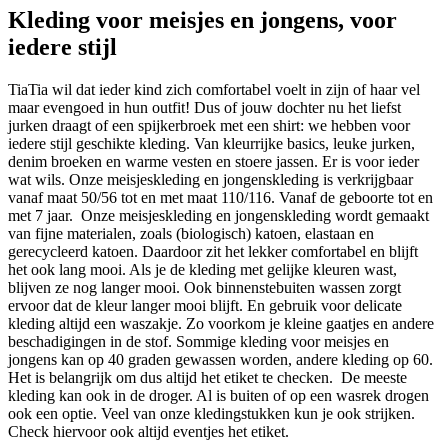
Kleding voor meisjes en jongens, voor
iedere stijl
TiaTia wil dat ieder kind zich comfortabel voelt in zijn of haar vel
maar evengoed in hun outfit! Dus of jouw dochter nu het liefst
jurken draagt of een spijkerbroek met een shirt: we hebben voor
iedere stijl geschikte kleding. Van kleurrijke basics, leuke jurken,
denim broeken en warme vesten en stoere jassen. Er is voor ieder
wat wils. Onze meisjeskleding en jongenskleding is verkrijgbaar
vanaf maat 50/56 tot en met maat 110/116. Vanaf de geboorte tot en
met 7 jaar. Onze meisjeskleding en jongenskleding wordt gemaakt
van fijne materialen, zoals (biologisch) katoen, elastaan en
gerecycleerd katoen. Daardoor zit het lekker comfortabel en blijft
het ook lang mooi. Als je de kleding met gelijke kleuren wast,
blijven ze nog langer mooi. Ook binnenstebuiten wassen zorgt
ervoor dat de kleur langer mooi blijft. En gebruik voor delicate
kleding altijd een waszakje. Zo voorkom je kleine gaatjes en andere
beschadigingen in de stof. Sommige kleding voor meisjes en
jongens kan op 40 graden gewassen worden, andere kleding op 60.
Het is belangrijk om dus altijd het etiket te checken. De meeste
kleding kan ook in de droger. Al is buiten of op een wasrek drogen
ook een optie. Veel van onze kledingstukken kun je ook strijken.
Check hiervoor ook altijd eventjes het etiket.