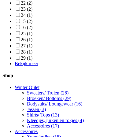
22
(2)
23
(2)
24
(1)
15
(2)
16
(2)
25
(1)
26
(1)
27
(1)
28
(1)
29
(1)
Bekijk meer
Shop
Winter Oulet
Sweaters/ Truien
(26)
Broeken/ Bottoms
(29)
Bodysuits/ Loungewear
(16)
Jassen
(3)
Shirts/ Tops
(13)
Kleedjes, jurken en rokjes
(4)
Accessoires
(17)
Accessoires
Zonnebrillen
(15)