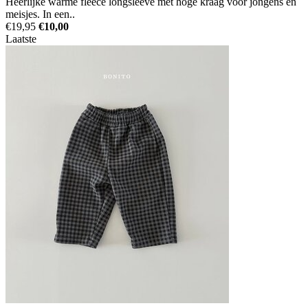
Heerlijke warme fleece longsleeve met hoge kraag voor jongens en
meisjes. In een..
€19,95
€10,00
Laatste