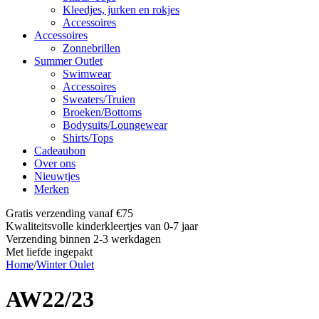
Kleedjes, jurken en rokjes
Accessoires
Accessoires
Zonnebrillen
Summer Outlet
Swimwear
Accessoires
Sweaters/Truien
Broeken/Bottoms
Bodysuits/Loungewear
Shirts/Tops
Cadeaubon
Over ons
Nieuwtjes
Merken
Gratis verzending vanaf €75
Kwaliteitsvolle kinderkleertjes van 0-7 jaar
Verzending binnen 2-3 werkdagen
Met liefde ingepakt
Home
/
Winter Oulet
AW22/23