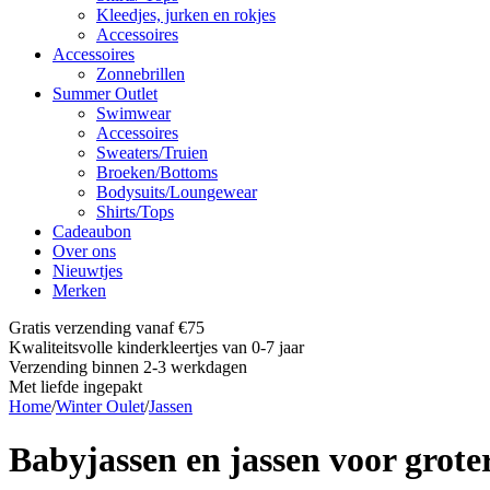
Kleedjes, jurken en rokjes
Accessoires
Accessoires
Zonnebrillen
Summer Outlet
Swimwear
Accessoires
Sweaters/Truien
Broeken/Bottoms
Bodysuits/Loungewear
Shirts/Tops
Cadeaubon
Over ons
Nieuwtjes
Merken
Gratis verzending vanaf €75
Kwaliteitsvolle kinderkleertjes van 0-7 jaar
Verzending binnen 2-3 werkdagen
Met liefde ingepakt
Home
/
Winter Oulet
/
Jassen
Babyjassen en jassen voor grote