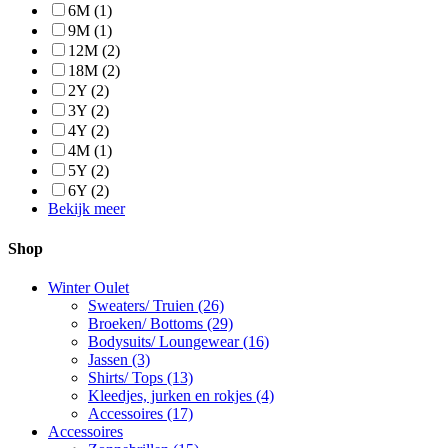
6M
(1)
9M
(1)
12M
(2)
18M
(2)
2Y
(2)
3Y
(2)
4Y
(2)
4M
(1)
5Y
(2)
6Y
(2)
Bekijk meer
Shop
Winter Oulet
Sweaters/ Truien
(26)
Broeken/ Bottoms
(29)
Bodysuits/ Loungewear
(16)
Jassen
(3)
Shirts/ Tops
(13)
Kleedjes, jurken en rokjes
(4)
Accessoires
(17)
Accessoires