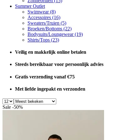
Zonnebrillen
(15)
Summer Outlet
Swimwear
(8)
Accessoires
(16)
Sweaters/Truien
(5)
Broeken/Bottoms
(22)
Bodysuits/Loungewear
(19)
Shirts/Tops
(23)
Veilig en makkelijk online betalen
Steeds bereikbaar voor persoonlijk advies
Gratis verzending vanaf €75
Met liefde ingepakt en verzonden
Sale -50%