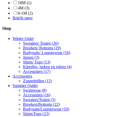
18M
(1)
4M
(3)
0-1M
(2)
Bekijk meer
Shop
Winter Oulet
Sweaters/ Truien
(26)
Broeken/ Bottoms
(29)
Bodysuits/ Loungewear
(16)
Jassen
(3)
Shirts/ Tops
(13)
Kleedjes, jurken en rokjes
(4)
Accessoires
(17)
Accessoires
Zonnebrillen
(15)
Summer Outlet
Swimwear
(8)
Accessoires
(16)
Sweaters/Truien
(5)
Broeken/Bottoms
(22)
Bodysuits/Loungewear
(19)
Shirts/Tops
(23)