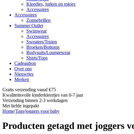
Kleedjes, jurken en rokjes
Accessoires
Accessoires
Zonnebrillen
Summer Outlet
Swimwear
Accessoires
Sweaters/Truien
Broeken/Bottoms
Bodysuits/Loungewear
Shirts/Tops
Cadeaubon
Over ons
Nieuwtjes
Merken
Gratis verzending vanaf €75
Kwaliteitsvolle kinderkleertjes van 0-7 jaar
Verzending binnen 2-3 werkdagen
Met liefde ingepakt
Home
/
Tags
/
joggers voor baby
Producten getagd met joggers v