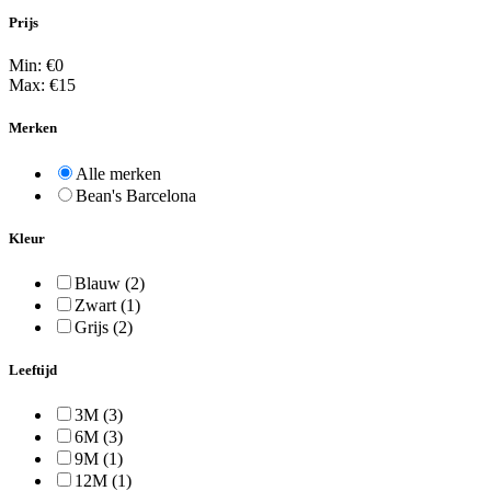
Prijs
Min: €
0
Max: €
15
Merken
Alle merken
Bean's Barcelona
Kleur
Blauw
(2)
Zwart
(1)
Grijs
(2)
Leeftijd
3M
(3)
6M
(3)
9M
(1)
12M
(1)